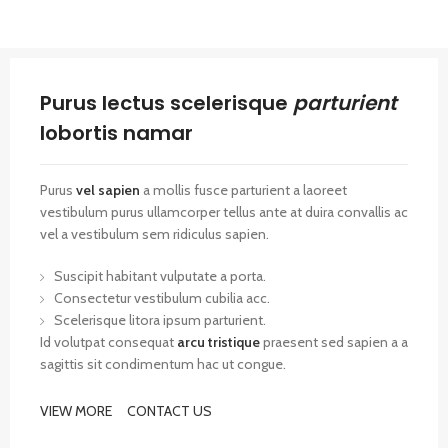
Purus lectus scelerisque
parturient
lobortis namar
Purus
vel sapien
a mollis fusce parturient a laoreet
vestibulum purus ullamcorper tellus ante at duira convallis ac
vel a vestibulum sem ridiculus sapien.
Suscipit habitant vulputate a porta.
Consectetur vestibulum cubilia acc.
Scelerisque litora ipsum parturient.
Id volutpat consequat
arcu tristique
praesent sed sapien a a
sagittis sit condimentum hac ut congue.
VIEW MORE
CONTACT US