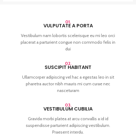
01.
VULPUTATE A PORTA
Vestibulum nam lobortis scelerisque eu mi leo orci
placerat a parturient congue non commodo felis in
dui
02.
SUSCIPIT HABITANT
Ullamcorper adipiscing vel hac a egestas leo in sit
pharetra auctor nibh mauris mi cum curae nec
nasceturam
03.
VESTIBULUM CUBILIA
Gravida morbi platea at arcu convallis a id id
suspendisse parturient adipiscing vestibulum.
Praesent interdu.